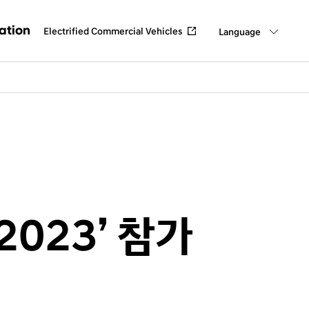
ation
Electrified Commercial Vehicles
Language
점 소개
하기
2023’ 참가