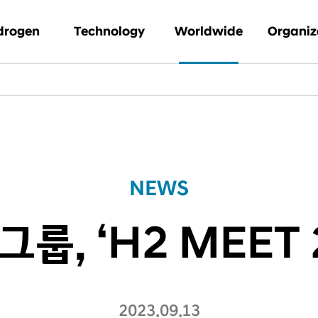
drogen
Technology
Worldwide
Organiz
 수소인가
Waste-to-
뉴스
글로벌 거
hydrogen
 브랜드 스토리
아카이브
문의
PEM 수전해
WO 솔루션
비즈니스
NEWS
수소연료전지 솔루션
, ‘H2 MEET 
2023.09.13